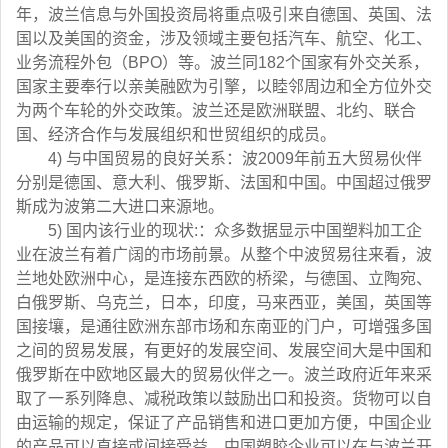
年，波兰信息与外国投资局将重点吸引来自德国、英国、法
国以及美国的资金，涉及领域主要包括汽车、航空、化工、
业务流程外包（BPO）等。波兰同182个国家有外交关系，
国家主要奉行以亲美融欧为引擎，以睦邻周边和全方位外交
为两个车轮的外交政策。波兰还是欧洲联盟、北约、联合
国、经济合作与发展组织和世贸组织的成员。
4) 与中国贸易的良好关系：波2009年前五大贸易伙伴
分别是德国、意大利、俄罗斯、法国和中国。中国超过俄罗
斯成为波第二大进口来源地。
5) 国内该行业的现状:：众多数据显示中国塑料加工企
业在波兰有着广阔的市场前景。从整个中波贸易往来看，波
兰地处欧洲中心，是连接东西欧的桥梁，与德国、立陶宛、
白俄罗斯、乌克兰，日本，印度，马来西亚，美国，英国等
国接壤，是通往欧洲东部市场和东南亚的门户，可增强多国
之间的贸易发展，有更好的发展空间、发展空间大是中国和
俄罗斯在中欧地区最大的贸易伙伴之一。波兰政府近年来采
取了一系列降息、减税政策以鼓励出口和投资。货物可以自
由运输的规定，保证了产品销售和进口更加方便，中国企业
的产品可以直接或间接受益。中国塑胶企业可以在与波兰开