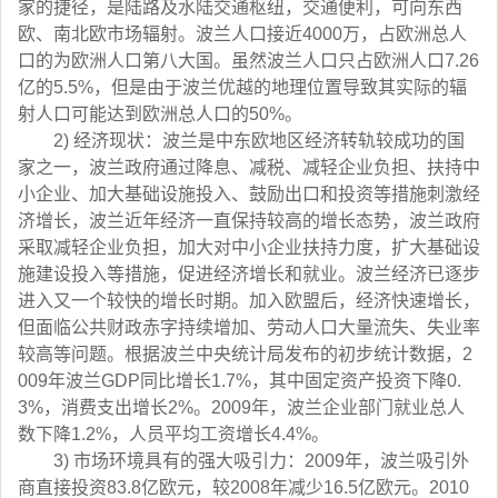
家的捷径，是陆路及水陆交通枢纽，交通便利，可向东西
欧、南北欧市场辐射。波兰人口接近4000万，占欧洲总人
口的为欧洲人口第八大国。虽然波兰人口只占欧洲人口7.26
亿的5.5%，但是由于波兰优越的地理位置导致其实际的辐
射人口可能达到欧洲总人口的50%。
2) 经济现状：波兰是中东欧地区经济转轨较成功的国
家之一，波兰政府通过降息、减税、减轻企业负担、扶持中
小企业、加大基础设施投入、鼓励出口和投资等措施刺激经
济增长，波兰近年经济一直保持较高的增长态势，波兰政府
采取减轻企业负担，加大对中小企业扶持力度，扩大基础设
施建设投入等措施，促进经济增长和就业。波兰经济已逐步
进入又一个较快的增长时期。加入欧盟后，经济快速增长，
但面临公共财政赤字持续增加、劳动人口大量流失、失业率
较高等问题。根据波兰中央统计局发布的初步统计数据，2
009年波兰GDP同比增长1.7%，其中固定资产投资下降0.
3%，消费支出增长2%。2009年，波兰企业部门就业总人
数下降1.2%，人员平均工资增长4.4%。
3) 市场环境具有的强大吸引力：2009年，波兰吸引外
商直接投资83.8亿欧元，较2008年减少16.5亿欧元。2010