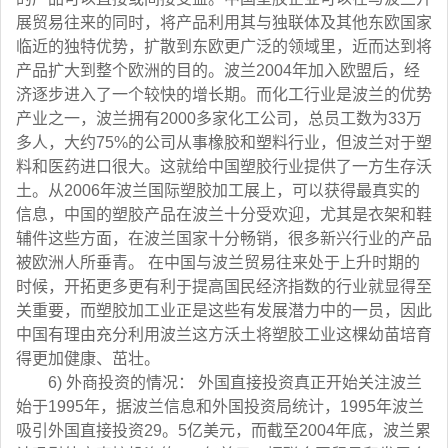
展贸易往来的同时，将产品利用其与独联体及其他东欧国家
临近的独特优势，扩散到东欧更广泛的领域里，近而达到将
产品扩大到整个欧洲的目的。波兰2004年加入欧盟后，经
济逐步进入了一个较快的增长期。而化工行业是波兰的优势
产业之一，波兰拥有2000多家化工公司，总员工数为33万
多人，大约75%的公司从事橡胶和塑料行业，但波兰对于塑
料和医药进口很大。这就给中国塑胶行业提供了一方生存沃
土。从2006年波兰国际塑胶加工展上，可以获得最真实的
信息，中国的塑胶产品在波兰十分受欢迎，尤其是衣架和鞋
辅件这些方面，在波兰国家十分畅销，很多新兴行业的产品
被欧洲人所垂青。 在中国与波兰贸易往来处于上升时期的
时候，开拓更多更有利于提高国民经济指数的行业就显得至
关重要，而塑胶加工业正是这些有发展潜力中的一员，因此
中国有理由充分利用波兰这方沃土将塑胶工业这棵幼苗培育
得更加健康、茁壮。
6) 外商投资的情况： 外国直接投资真正开始关注波兰
始于1995年，据波兰信息和外国投资局统计，1995年波兰
吸引外国直接投资29。5亿美元，而截至2004年底，波兰累