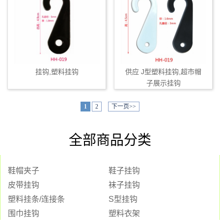
挂钩,塑料挂钩
供应 J型塑料挂钩,超市帽
子展示挂钩
1
2
下一页>>
全部商品分类
鞋帽夹子
鞋子挂钩
皮带挂钩
袜子挂钩
塑料挂条/连接条
S型挂钩
围巾挂钩
塑料衣架