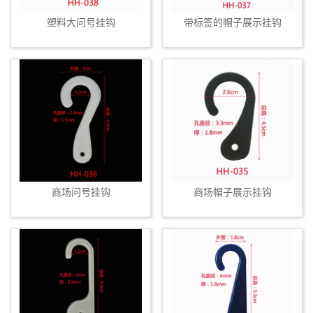
塑料大问号挂钩
带标签的帽子展示挂钩
商场问号挂钩
商场帽子展示挂钩