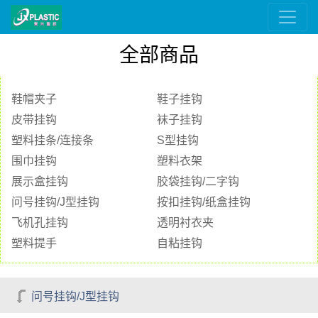
全部商品
鞋帽夹子
鞋子挂钩
皮带挂钩
袜子挂钩
塑料挂条/连接条
S型挂钩
围巾挂钩
塑料衣架
展示盒挂钩
胶袋挂钩/二字钩
问号挂钩/J型挂钩
按扣挂钩/纸盒挂钩
飞机孔挂钩
透明衬衣夹
塑料提手
自粘挂钩
问号挂钩/J型挂钩