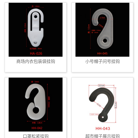
商场内衣包装袋挂钩
小号帽子问号挂钩
口罩松紧挂钩
超市帽子展示挂钩