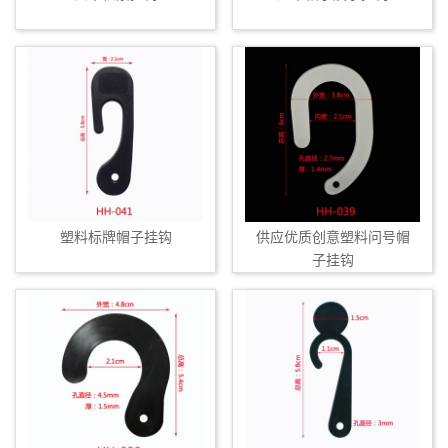
塑料标牌帽子挂钩
供应优质创意塑料问号帽
子挂钩