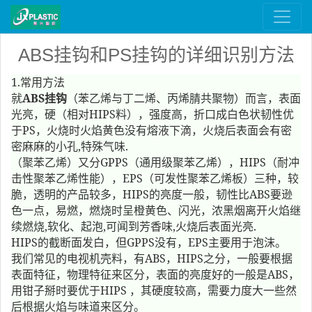
ABS挂钩和PS挂钩的详细识别方法
1.
常用方法
ABS挂钩
就
（苯乙烯与丁二烯、丙烯腈共聚物）而言，表面
HIPS
光亮，硬（相对
料），强度高，折口成白色状韧性优
PS
于
，火烧时火焰黄色没有熔液下滴，火烧后表面会有密
,
.
密麻麻的小孔
特殊气味
GPPS
HIPS
（聚苯乙烯）又分
（通用级聚苯乙烯），
（耐冲
EPS
击性聚苯乙烯性能），
（可发性聚苯乙烯板）三种，较
HIPS
ABS
脆，透明的产品较多，
的亮度一般，韧性比
要逊
色一点，易燃，燃烧时呈橙黄色、闪光，浓黑烟离开火焰继
,
,
,
.
续燃烧
软化、起泡
可闻到芳香味
火烧后表面光亮
HIPS
GPPS
EPS
的截断面发白，但
没有，
主要用于泡沫。
ABS
HIPS
我们常见的电视机壳料，有
，
之分，一般要根据
ABS
表面特征，物理特征来区分，表面的亮度好的一般是
，
HIPS
用钳子掰时要优于
，其硬度较高，需要力度大一些然
后根据火焰与味道来区分。