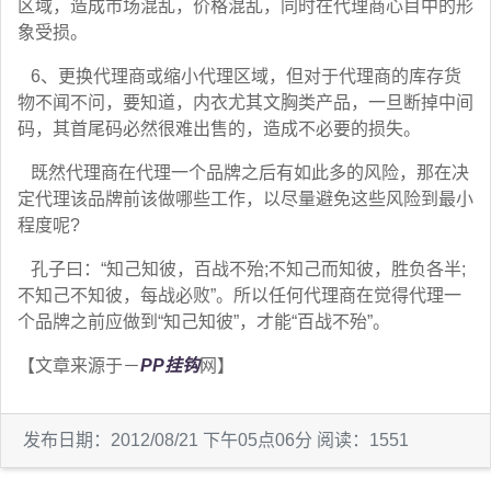
区域，造成市场混乱，价格混乱，同时在代理商心目中的形
象受损。
6、更换代理商或缩小代理区域，但对于代理商的库存货
物不闻不问，要知道，内衣尤其文胸类产品，一旦断掉中间
码，其首尾码必然很难出售的，造成不必要的损失。
既然代理商在代理一个品牌之后有如此多的风险，那在决
定代理该品牌前该做哪些工作，以尽量避免这些风险到最小
程度呢?
孔子曰：“知己知彼，百战不殆;不知己而知彼，胜负各半;
不知己不知彼，每战必败”。所以任何代理商在觉得代理一
个品牌之前应做到“知己知彼”，才能“百战不殆”。
【文章来源于－
PP挂钩
网】
发布日期：2012/08/21 下午05点06分 阅读：1551