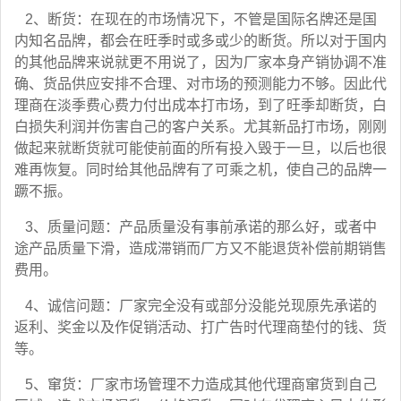
2、断货：在现在的市场情况下，不管是国际名牌还是国
内知名品牌，都会在旺季时或多或少的断货。所以对于国内
的其他品牌来说就更不用说了，因为厂家本身产销协调不准
确、货品供应安排不合理、对市场的预测能力不够。因此代
理商在淡季费心费力付出成本打市场，到了旺季却断货，白
白损失利润并伤害自己的客户关系。尤其新品打市场，刚刚
做起来就断货就可能使前面的所有投入毁于一旦，以后也很
难再恢复。同时给其他品牌有了可乘之机，使自己的品牌一
蹶不振。
3、质量问题：产品质量没有事前承诺的那么好，或者中
途产品质量下滑，造成滞销而厂方又不能退货补偿前期销售
费用。
4、诚信问题：厂家完全没有或部分没能兑现原先承诺的
返利、奖金以及作促销活动、打广告时代理商垫付的钱、货
等。
5、窜货：厂家市场管理不力造成其他代理商窜货到自己