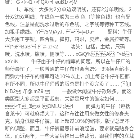
键： G1 "QX euB1}M
1、车线：大多为2分单边双明线，还有2分单明线，2
分双边双明线，车线色一般为土黄 色（等撞色线）也有配
色线，注意是配洗水过后的布色线。之字线等特种工艺线。
加粗手绣线。 Y/5M)AyJt ==[=Da~ 配料：牛仔
大多用工字钮，四合钮，撞钉，鸡眼，皮牌，金属拉链等。
}*6BaB #-;c!<2 唛头：包括，主唛，尺码
唛，洗水唛，旗唛，侧唛等…… xG/Q%A ">bh
xXeiN 牛仔由于牛仔的缩率的问题，所以在牛仔厂的
师傅最忙了，一般普通的牛仔布也会有2%－3％横直缩率，
而弹力牛仔布的缩率可达10％以上，加上每卷牛仔布匹都
有所不同，所以牛仔师傅的版总是打个没完没了…… ({!!
b"B2 /]`@.mZ9: 一般做休闲型牛仔款较多，而这
类版型大多都是平面裁剪，关键是尺寸的确定如何……
<T_3s\ OMLU ;,4 而弹力的牛仔（包括
含莱卡）可就麻烦大了，这种布往往用来做女性的修身夹
克，贴身低腰牛仔裤，加上超过10％的缩率，版型总是不
断的调整，而且，牛仔裤最忌讳前浪起皱，要求就是贴身合
体，而近两年，一些大品牌推出三维裁剪，跟我们学的立裁