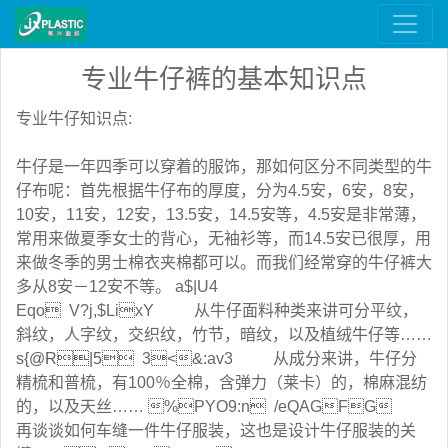
专业牛仔裤的基本知识点
专业牛仔知识点:
牛仔是一年四季可以穿着的服饰，那如何区分不同类型的牛
仔布呢：首先根据牛仔布的厚度，分为4.5安，6安，8安，
10安，11安，12安，13.5安，14.5安等，4.5安是非常薄，
常用来做夏季女士的背心，无袖衫等，而14.5安已很厚，用
来做冬季的男士棉衣夹棉都可以。而我们经常穿的牛仔裤大
多从8安－12安不等。 a$|U4
Eqo V?j,$LixY 从牛仔面料种类来讲可分平纹，
斜纹，人字纹，交织纹，竹节，暗纹，以及植绒牛仔等……
s{@R|5
 3<&:av3 从成分来讲，牛仔分
精梳和普梳，有100％全棉，含弹力（莱卡）的，棉麻混纺
的，以及天丝…… %PYO9:n /eQAGFG
再谈谈如何车缝一件牛仔服装，这也是设计牛仔服装的关