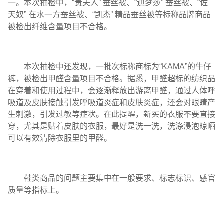
一。本次抽检中，“贵夫人” 蚕丝被、“迪梦莎” 蚕丝被、“佐
天奴” 在水一方蚕丝被、“凯杰” 精品蚕丝被等标称品牌商品
被检出纤维含量项目不合格。
本次抽检中还发现，一批次标称商标为“KAMA”的牛仔
裤，被检出甲醛含量项目不合格。据悉，甲醛超标的纺织品
在穿着和使用过程中，会逐渐释放出游离甲醛，通过人体呼
吸道及皮肤接触引发呼吸道炎症和皮肤炎症，还会对眼睛产
生刺激，引发过敏等症状。在此提醒，新买的衣服不要直接
穿，尤其是贴着皮肤的衣服，最好是洗一洗，洗涤浸泡晾晒
可以有效清除衣服里的甲醛。
鞋类商品的问题主要集中在一般要求、标志标识、感官
质量等指标上。