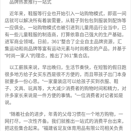
品牌热衷推行一站式
近年来，鞋服等行业也开始引入一站购物模式，即逛一间
店就可以解决所有着装需要，从鞋子到包包到服装到配饰等
一应俱全。一站购物模式也被引进到儿童用品行业当中，已
有一些儿童鞋服的制造商，打算依靠自己强大的生产基础，
进军商业领域。日前，361°整合了企业自主品牌资源，汇
集运动和尚品牌等富有运动元素与时尚概念的产品，并基于
“时尚一家人”的理念，推出了361°集合店。
以工薪族来说，早出晚归，生活节奏快，在短暂的假日跑
很多地方给子女买东西是很不方便的，而且带孩子出门本身
就要多一份心思。“一家童装店可以给孩子买到衣服、鞋
子、文具、玩具等，大大减少消费者的购物时间和精力，对
许多家长来说是一件方便的事情。”一位消费者对记者如是
说。
“随着社会的进步，年青的父母习惯在一个地方购物，一
网打尽，一次性齐备。我们就推出一站式的消费平台出来，
把这些集合起来。”福建省足友体育用品有限公司相关负责