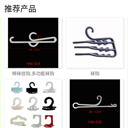
推荐产品
棉袜挂钩,多功能袜钩
袜钩