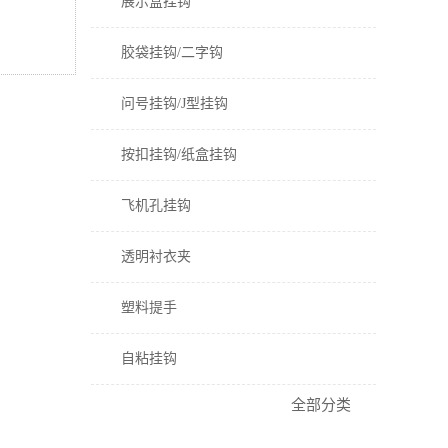
展示盒挂钩
胶袋挂钩/二字钩
问号挂钩/J型挂钩
按扣挂钩/纸盒挂钩
飞机孔挂钩
透明衬衣夹
塑料提手
自粘挂钩
全部分类