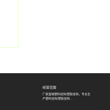
经营范围
厂家直销塑料挂钩/塑胶挂钩，专业生
产塑料挂钩/塑胶挂钩…