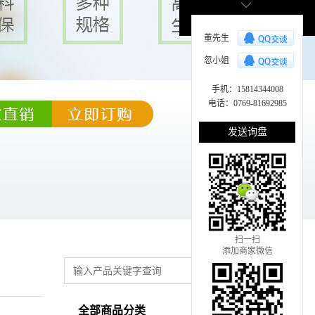
董先生
忽小姐
手机：15814344008
电话：0769-81692985
发送询盘
扫一扫
添加商家微信
全部商品分类