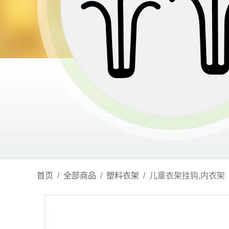
首页
全部商品
塑料衣架
儿童衣架挂钩,内衣架