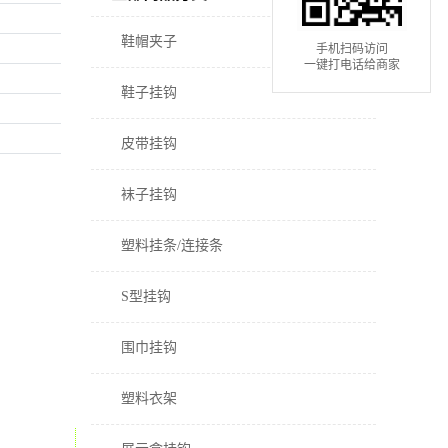
鞋帽夹子
手机扫码访问
一键打电话给商家
鞋子挂钩
皮带挂钩
袜子挂钩
塑料挂条/连接条
S型挂钩
围巾挂钩
塑料衣架