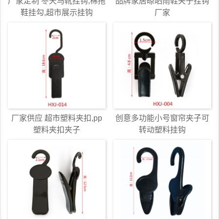
厂家定制 冬天马靴挂钩,棉拖
品牌家居晾晒雨鞋夹子挂钩
鞋挂勾,超市展示挂钩
厂家
厂家供应 超市塑料夹扣,pp
创意多功能小号窗帘夹子可
塑料夹扣夹子
转动塑料挂钩