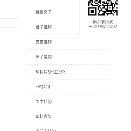
鞋帽夹子
手机扫码访问
一键打电话给商家
鞋子挂钩
皮带挂钩
袜子挂钩
塑料挂条/连接条
S型挂钩
围巾挂钩
塑料衣架