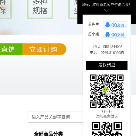
您好，欢迎新老客户咨询洽谈！
董先生
忽小姐
手机：15814344008
电话：0769-81692985
发送询盘
扫一扫
添加商家微信
全部商品分类