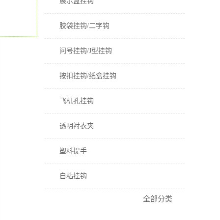
展示盒挂钩
胶袋挂钩/二字钩
问号挂钩/J型挂钩
按扣挂钩/纸盒挂钩
飞机孔挂钩
透明衬衣夹
塑料提手
自粘挂钩
全部分类