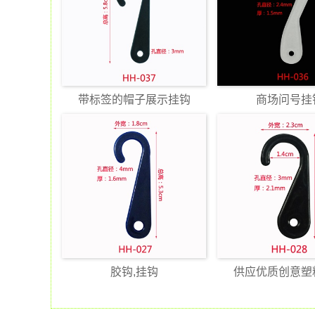
带标签的帽子展示挂钩
商场问号挂
胶钩,挂钩
供应优质创意塑