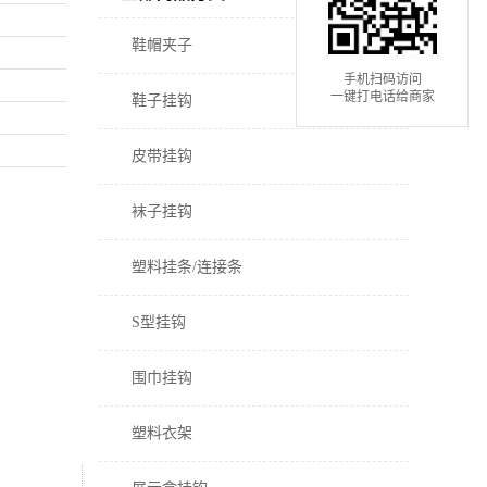
鞋帽夹子
手机扫码访问
一键打电话给商家
鞋子挂钩
皮带挂钩
袜子挂钩
塑料挂条/连接条
S型挂钩
围巾挂钩
塑料衣架