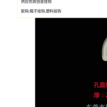
供应优质创意挂钩
胶钩,帽子挂钩,塑料挂钩