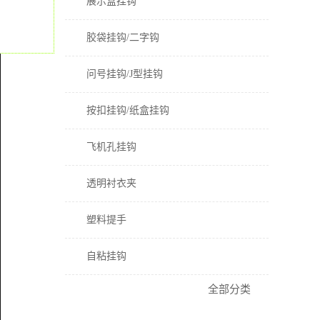
展示盒挂钩
胶袋挂钩/二字钩
问号挂钩/J型挂钩
按扣挂钩/纸盒挂钩
飞机孔挂钩
透明衬衣夹
塑料提手
自粘挂钩
全部分类