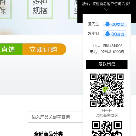
您好，欢迎新老客户咨询洽谈！
董先生
忽小姐
手机：15814344008
电话：0769-81692985
发送询盘
扫一扫
添加商家微信
全部商品分类