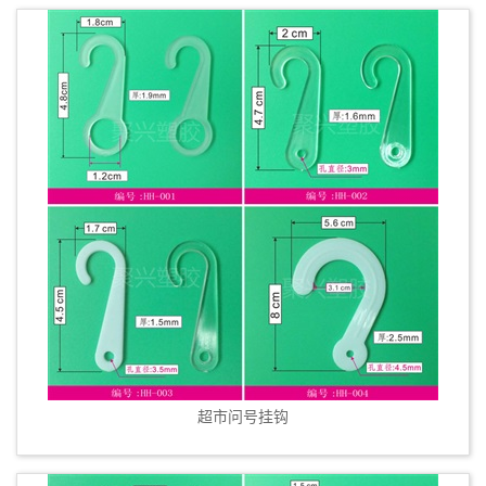
超市问号挂钩