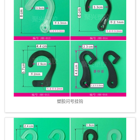
塑胶问号挂钩