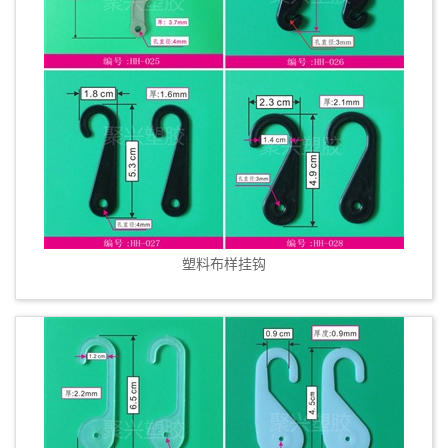
塑料布样挂钩