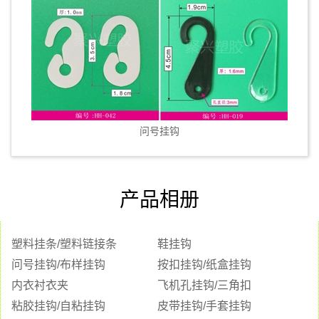
问号挂钩
产品相册
塑料挂条/塑料链接条
鞋挂钩
问号挂钩/布样挂钩
按扣挂钩/纸盒挂钩
内衣衬衣夹
飞机孔挂钩/三角扣
粘胶挂钩/自粘挂钩
皮带挂钩/手套挂钩