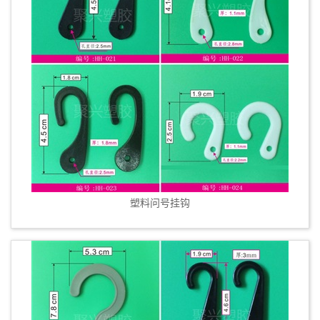
塑料问号挂钩