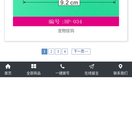
宠物挂钩
1
2
3
4
下一页>>
产品相册
首页
全部商品
一键拨号
在线留言
联系我们
塑料挂条/塑料链接条
鞋挂钩
问号挂钩/布样挂钩
按扣挂钩/纸盒挂钩
内衣衬衣夹
飞机孔挂钩/三角扣
粘胶挂钩/自粘挂钩
皮带挂钩/手套挂钩
胶袋挂钩/塑料袋挂钩
袜子挂钩/袜架