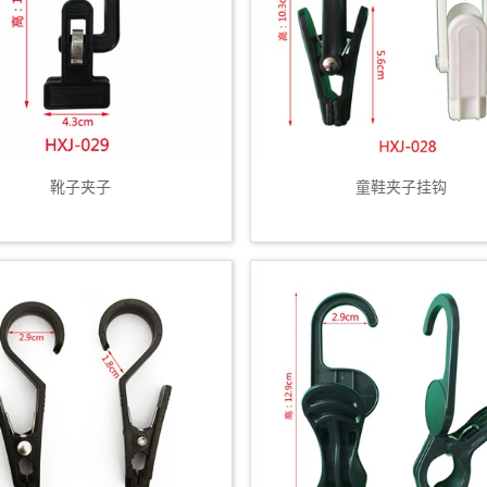
靴子夹子
童鞋夹子挂钩