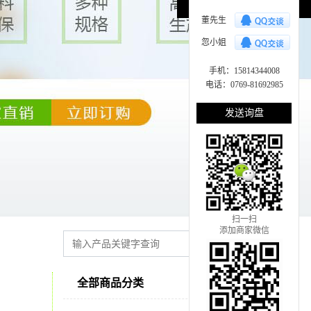
董先生
忽小姐
手机：15814344008
电话：0769-81692985
发送询盘
扫一扫
添加商家微信
全部商品分类