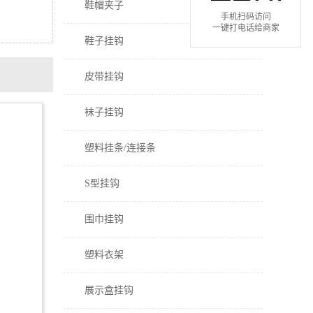
鞋帽夹子
手机扫码访问
一键打电话给商家
鞋子挂钩
皮带挂钩
袜子挂钩
塑料挂条/连接条
S型挂钩
围巾挂钩
塑料衣架
展示盒挂钩