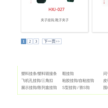
夹子挂钩,靴子夹子
1
2
3
下一页>>
塑料挂条/塑料链接条
鞋挂钩
问
飞机孔挂钩/三角扣
粘胶挂钩/自粘挂钩
皮
展示挂钩/陈列盒挂钩
S型挂钩 / 铁S钩
围