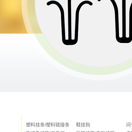
塑料挂条/塑料链接条
鞋挂钩
问