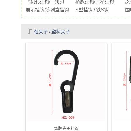
飞机孔挂钩/三角扣
粘胶挂钩/自粘挂钩
皮
展示挂钩/陈列盒挂钩
S型挂钩 / 铁S钩
围
鞋夹子 / 塑料夹子
塑胶夹子挂钩