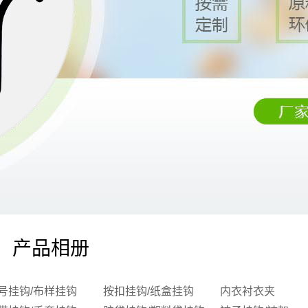
产品相册
号挂钩/布样挂钩
按扣挂钩/纸盒挂钩
内衣衬衣夹