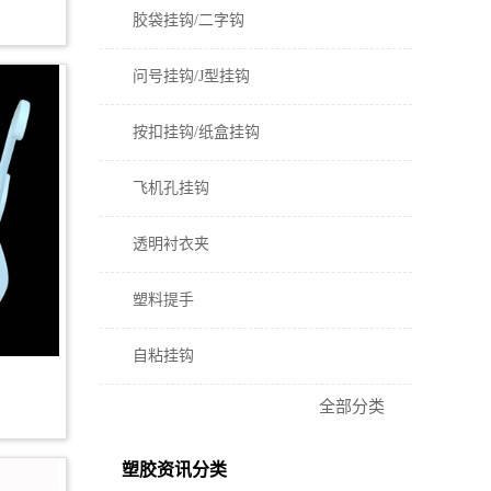
胶袋挂钩/二字钩
问号挂钩/J型挂钩
按扣挂钩/纸盒挂钩
飞机孔挂钩
透明衬衣夹
塑料提手
自粘挂钩
全部分类
塑胶资讯分类